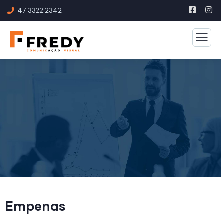
47 3322.2342
Empenas