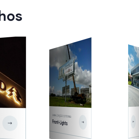
hos
FACHADAS
,
SINALIZAÇÃO
EXTERNA
Fachadas ACM