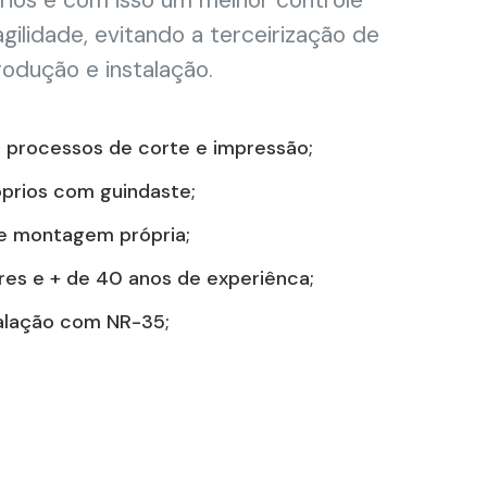
rios e com isso um melhor controle
gilidade, evitando a terceirização de
odução e instalação.
 processos de corte e impressão;
prios com guindaste;
 e montagem própria;
res e + de 40 anos de experiênca;
talação com NR-35;